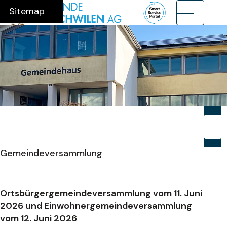
Navigieren in Münchwilen AG
Schnellnavigation
Hauptnavig
Home
Navigation
Inhalt
Suche
Sitemap
Suche
Suchb
Su
Gemeindeversammlung
Ortsbürgergemeindeversammlung vom 11. Juni
2026 und Einwohnergemeindeversammlung
vom 12. Juni 2026