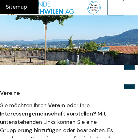
Navigieren in Münchwilen AG
Schnellnavigation
Hauptnavig
Home
Navigation
Inhalt
Suche
Sitemap
Suche
Suchb
Su
Vereine
Sie möchten Ihren
Verein
oder Ihre
Interessengemeinschaft vorstellen?
Mit
untenstehenden Links können Sie eine
Gruppierung hinzufügen oder bearbeiten. Es