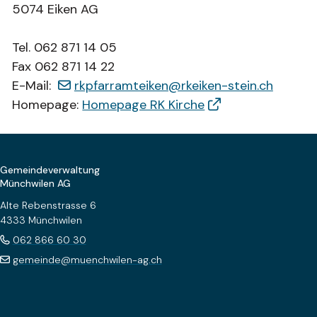
5074 Eiken AG
Tel. 062 871 14 05
Fax 062 871 14 22
E-Mail:
rkpfarramteiken@rkeiken-stein.ch
Homepage:
Homepage RK Kirche
Footer
Gemeindeverwaltung
Münchwilen AG
Alte Rebenstrasse 6
4333 Münchwilen
062 866 60 30
gemeinde@muenchwilen-ag.ch