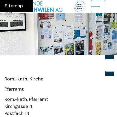
Navigieren in Münchwilen AG
Schnellnavigation
Hauptnavig
Home
Navigation
Inhalt
Suche
Sitemap
Suche
Suchb
Su
Röm.-kath. Kirche
Pfarramt
Röm.-kath. Pfarramt
Kirchgasse 4
Postfach 14