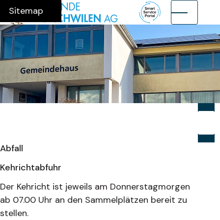
Navigieren in Münchwilen AG
Schnellnavigation
Hauptnavig
Home
Navigation
Inhalt
Suche
Sitemap
Suche
Suchb
Su
Abfall
Kehrichtabfuhr
Der Kehricht ist jeweils am Donnerstagmorgen
ab 07.00 Uhr an den Sammelplätzen bereit zu
stellen.