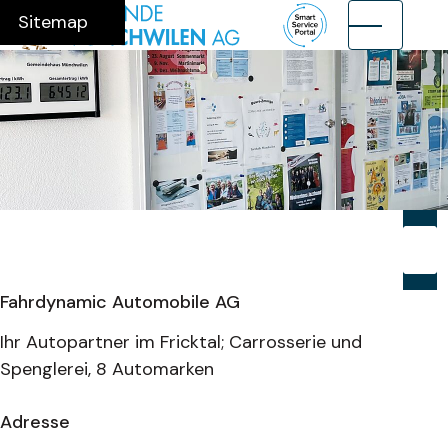
Navigieren in Münchwilen AG
Schnellnavigation
Hauptnavig
Home
Navigation
Inhalt
Suche
Sitemap
Suche
Suchb
Su
Fahrdynamic Automobile AG
Ihr Autopartner im Fricktal; Carrosserie und
Spenglerei, 8 Automarken
Adresse