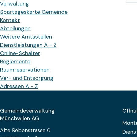
Verwaltung
Spartageskarte Gemeinde
Kontakt
Abteilungen
Weitere Amtsstellen
Dienstleistungen A - Z
Online-Schalter
Reglemente
Raumreservationen
Ver- und Entsorgung
Adressen A - Z
Footer
Gemeindeverwaltung
Öffnu
Münchwilen AG
Woch
Mont
Alte Rebenstrasse 6
Diens