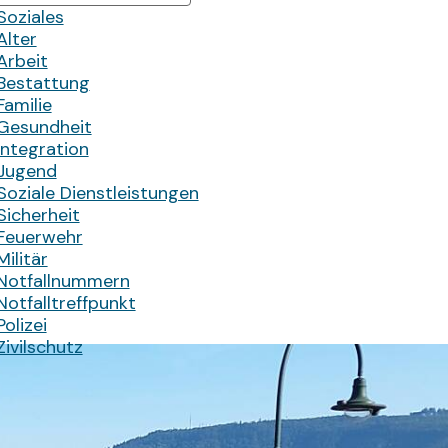
Soziales
Alter
Arbeit
Bestattung
Familie
Gesundheit
Integration
Jugend
Soziale Dienstleistungen
Sicherheit
Feuerwehr
Militär
Notfallnummern
Notfalltreffpunkt
Polizei
Zivilschutz