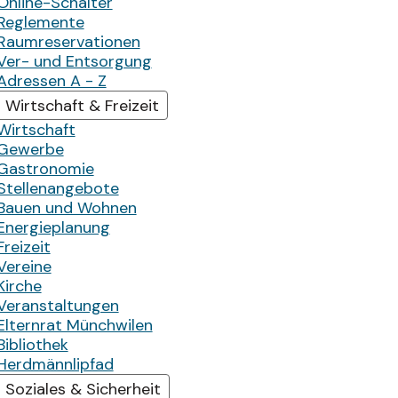
Online-Schalter
Reglemente
Raumreservationen
Ver- und Entsorgung
Adressen A - Z
Wirtschaft & Freizeit
Wirtschaft
Gewerbe
Gastronomie
Stellenangebote
Bauen und Wohnen
Energieplanung
Freizeit
Vereine
Kirche
Veranstaltungen
Elternrat Münchwilen
Bibliothek
Herdmännlipfad
Soziales & Sicherheit