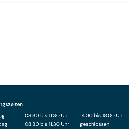
ngszeiten
entag
Öffnungszeiten Vormittag
08.30 bis 11.30 Uhr
14.00 bis 18.00 Uhr
Öffnungszeit
ag
tag
08.30 bis 11.30 Uhr
geschlossen