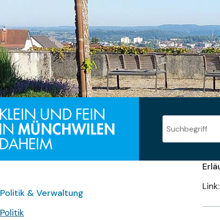
Suche
Suchbegriff
Erl
Link
Subnavigation:
Politik & Verwaltung
Politik