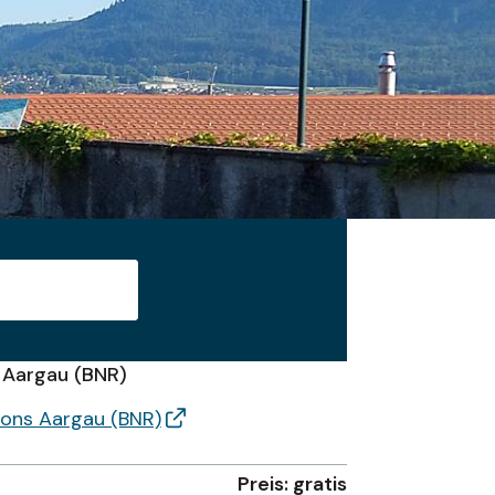
Suche starten
 Aargau (BNR)
tons Aargau (BNR)
Preis: gratis