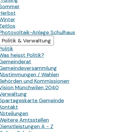
Frühling
Sommer
Herbst
Winter
Zeitlos
Photovoltaik-Anlage Schulhaus
Politik & Verwaltung
Politik
Was heisst Politik?
Gemeinderat
Gemeindeversammlung
Abstimmungen / Wahlen
Behörden und Kommissionen
Vision Münchwilen 2040
Verwaltung
Spartageskarte Gemeinde
Kontakt
Abteilungen
Weitere Amtsstellen
Dienstleistungen A - Z