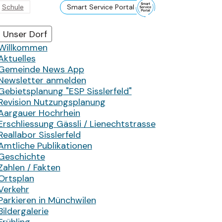
Schule
Smart Service Portal
Hauptnavigation
Unser Dorf
Willkommen
Aktuelles
Gemeinde News App
Newsletter anmelden
Gebietsplanung "ESP Sisslerfeld"
Revision Nutzungsplanung
Aargauer Hochrhein
Erschliessung Gässli / Lienechtstrasse
Reallabor Sisslerfeld
Amtliche Publikationen
Geschichte
Zahlen / Fakten
Ortsplan
Verkehr
Parkieren in Münchwilen
Bildergalerie