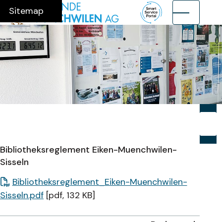
Navigieren in Münchwilen AG
Schnellnavigation
Hauptnavig
Home
Navigation
Inhalt
Suche
Sitemap
Suche
Suchb
Su
Bibliotheksreglement Eiken-Muenchwilen-
Sisseln
Bibliotheksreglement_Eiken-Muenchwilen-
Sisseln.pdf
[pdf, 132 KB]