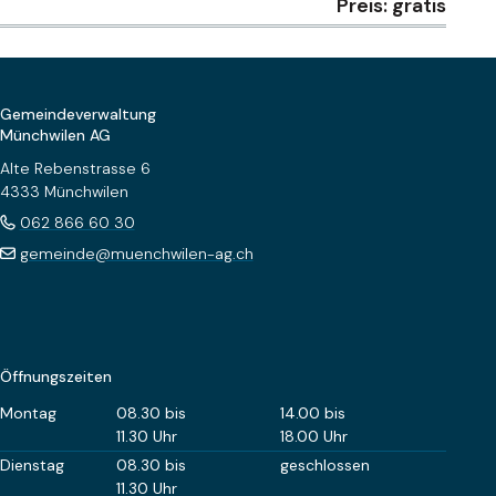
Preis: gratis
Footer
Gemeindeverwaltung
Münchwilen AG
Alte Rebenstrasse 6
4333 Münchwilen
062 866 60 30
gemeinde@muenchwilen-ag.ch
Öffnungszeiten
Wochentag
Öffnungszeiten Vormittag
Öffnungszeiten Nachm
Montag
08.30 bis
14.00 bis
11.30 Uhr
18.00 Uhr
Dienstag
08.30 bis
geschlossen
11.30 Uhr