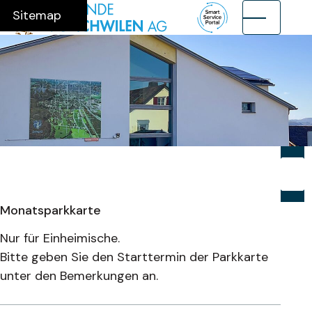
Navigieren in Münchwilen AG
Schnellnavigation
Hauptnavig
Home
Navigation
Inhalt
Suche
Sitemap
Suche
Suchb
Su
Monatsparkkarte
Nur für Einheimische.
Bitte geben Sie den Starttermin der Parkkarte
unter den Bemerkungen an.