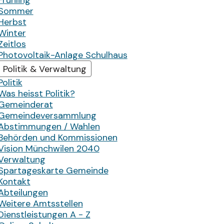
Frühling
Sommer
Herbst
Winter
Zeitlos
Photovoltaik-Anlage Schulhaus
Politik & Verwaltung
Politik
Was heisst Politik?
Gemeinderat
Gemeindeversammlung
Abstimmungen / Wahlen
Behörden und Kommissionen
Vision Münchwilen 2040
Verwaltung
Spartageskarte Gemeinde
Kontakt
Abteilungen
Weitere Amtsstellen
Dienstleistungen A - Z