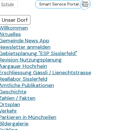
Schule
Smart Service Portal
Hauptnavigation
Unser Dorf
Willkommen
Aktuelles
Gemeinde News App
Newsletter anmelden
Gebietsplanung "ESP Sisslerfeld"
Revision Nutzungsplanung
Aargauer Hochrhein
Erschliessung Gässli / Lienechtstrasse
Reallabor Sisslerfeld
Amtliche Publikationen
Geschichte
Zahlen / Fakten
Ortsplan
Verkehr
Parkieren in Münchwilen
Bildergalerie