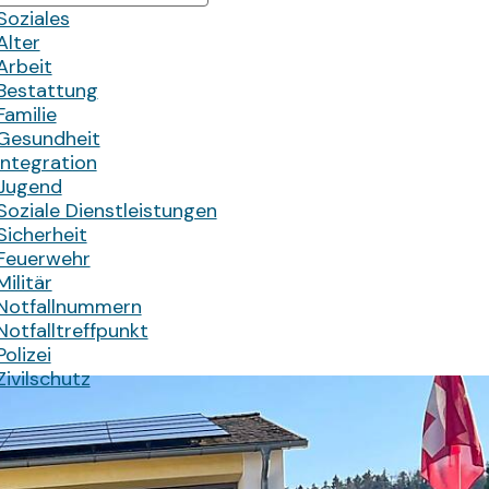
Soziales
Alter
Arbeit
Bestattung
Familie
Gesundheit
Integration
Jugend
Soziale Dienstleistungen
Sicherheit
Feuerwehr
Militär
Notfallnummern
Notfalltreffpunkt
Polizei
Zivilschutz