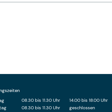
ngszeiten
entag
Öffnungszeiten Vormittag
08.30 bis 11.30 Uhr
14.00 bis 18.00 Uhr
Öffnungszeit
ag
tag
08.30 bis 11.30 Uhr
geschlossen