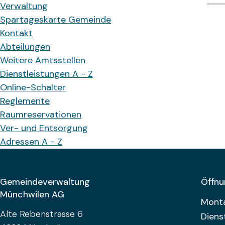
Verwaltung
Spartageskarte Gemeinde
Kontakt
Abteilungen
Weitere Amtsstellen
Dienstleistungen A - Z
Online-Schalter
Reglemente
Raumreservationen
Ver- und Entsorgung
Adressen A - Z
Footer
Gemeindeverwaltung
Öffnu
Münchwilen AG
Woch
Mont
Alte Rebenstrasse 6
Diens