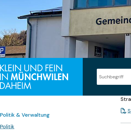
Suche
Suchbegriff
Stra
S
Subnavigation:
Politik & Verwaltung
Politik