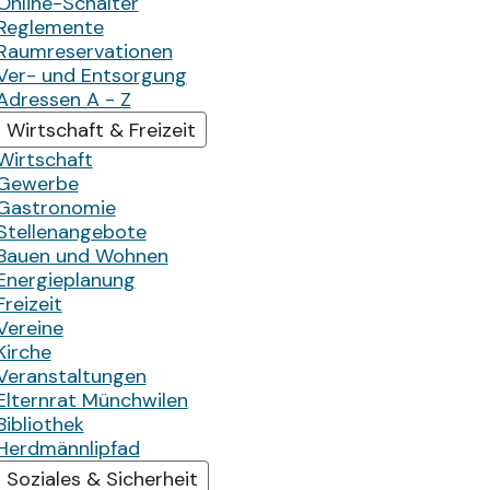
Online-Schalter
Reglemente
Raumreservationen
Ver- und Entsorgung
Adressen A - Z
Wirtschaft & Freizeit
Wirtschaft
Gewerbe
Gastronomie
Stellenangebote
Bauen und Wohnen
Energieplanung
Freizeit
Vereine
Kirche
Veranstaltungen
Elternrat Münchwilen
Bibliothek
Herdmännlipfad
Soziales & Sicherheit