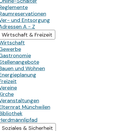
Online-Schalter
Reglemente
Raumreservationen
Ver- und Entsorgung
Adressen A - Z
Wirtschaft & Freizeit
Wirtschaft
Gewerbe
Gastronomie
Stellenangebote
Bauen und Wohnen
Energieplanung
Freizeit
Vereine
Kirche
Veranstaltungen
Elternrat Münchwilen
Bibliothek
Herdmännlipfad
Soziales & Sicherheit