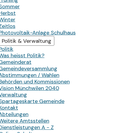
Frühling
Sommer
Herbst
Winter
Zeitlos
Photovoltaik-Anlage Schulhaus
Politik & Verwaltung
Politik
Was heisst Politik?
Gemeinderat
Gemeindeversammlung
Abstimmungen / Wahlen
Behörden und Kommissionen
Vision Münchwilen 2040
Verwaltung
Spartageskarte Gemeinde
Kontakt
Abteilungen
Weitere Amtsstellen
Dienstleistungen A - Z