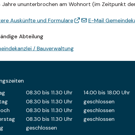
 Jahre ununterbrochen am Wohnort (im Zeitpunkt der
ere Auskünfte und Formulare
E-Mail Gemeindeka
ändige Abteilung
eindekanzlei / Bauverwaltung
ngszeiten
entag
Öffnungszeiten Vormittag
08.30 bis 11.30 Uhr
14.00 bis 18.00 Uhr
Öffnungszeit
ag
tag
08.30 bis 11.30 Uhr
geschlossen
woch
08.30 bis 11.30 Uhr
geschlossen
erstag
08.30 bis 11.30 Uhr
geschlossen
ag
geschlossen