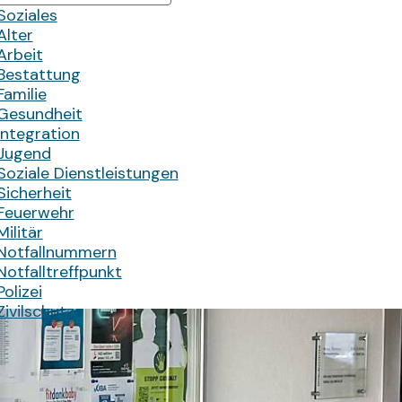
Soziales
Alter
Arbeit
Bestattung
Familie
Gesundheit
Integration
Jugend
Soziale Dienstleistungen
Sicherheit
Feuerwehr
Militär
Notfallnummern
Notfalltreffpunkt
Polizei
Zivilschutz