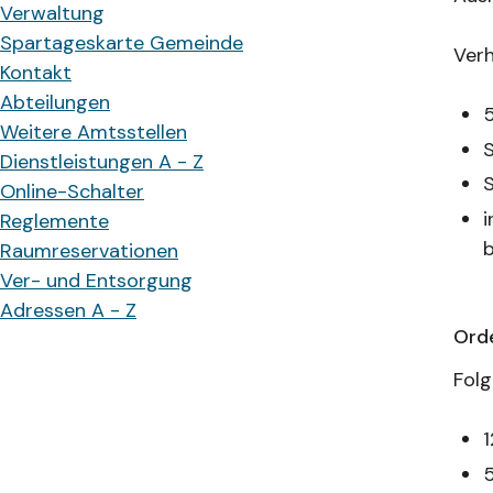
Verwaltung
Spartageskarte Gemeinde
Verh
Kontakt
Abteilungen
5
Weitere Amtsstellen
S
Dienstleistungen A - Z
S
Online-Schalter
i
Reglemente
b
Raumreservationen
Ver- und Entsorgung
Adressen A - Z
Ord
Folg
1
5