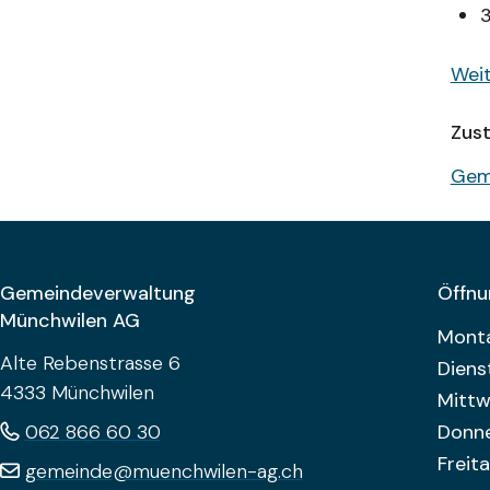
3
Weit
Zust
Gem
Footer
Gemeindeverwaltung
Öffnu
Münchwilen AG
Woch
Mont
Alte Rebenstrasse 6
Diens
4333 Münchwilen
Mitt
062 866 60 30
Donn
Freit
gemeinde@muenchwilen-ag.ch