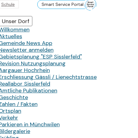
Schule
Smart Service Portal
Hauptnavigation
Unser Dorf
Willkommen
Aktuelles
Gemeinde News App
Newsletter anmelden
Gebietsplanung "ESP Sisslerfeld"
Revision Nutzungsplanung
Aargauer Hochrhein
Erschliessung Gässli / Lienechtstrasse
Reallabor Sisslerfeld
Amtliche Publikationen
Geschichte
Zahlen / Fakten
Ortsplan
Verkehr
Parkieren in Münchwilen
Bildergalerie