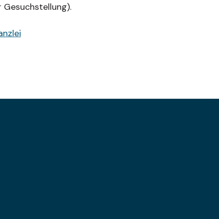
 Gesuchstellung).
nzlei
en Nachmittag