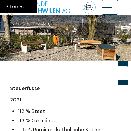
Navigieren in Münchwilen AG
Schnellnavigation
Hauptnavig
Home
Navigation
Inhalt
Suche
Sitemap
Suche
Suchb
Su
Steuerfüsse
2021
112 % Staat
113 % Gemeinde
15 % Römisch-katholische Kirche