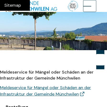
Navigieren in Münchwilen AG
Schnellnavigation
Hauptnavig
Home
Navigation
Inhalt
Suche
Sitemap
Suche
Suchb
Su
Meldeservice für Mängel oder Schäden an der
Infrastruktur der Gemeinde Münchwilen
Meldeservice für Mängel oder Schäden an der
Infrastruktur der Gemeinde Münchwilen
Bestellung